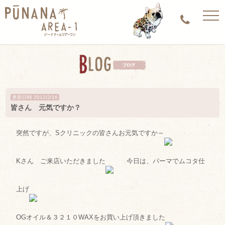
togg
navi
更新日時 2012/2/16
皆さん 元気ですか？
突然ですが、Sクリニックの皆さんお元気ですか～
Kさん ご来店いただきました
今日は、パーマでムコタ仕
上げ
OGオイル＆３２１０WAXをお買い上げ頂きました