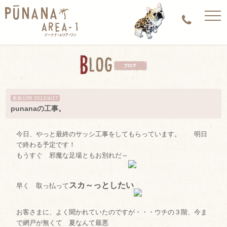
togg
navi
更新日時 2012/4/17
punanaの工事。
今日、やっと最終のサッシ工事をしてもらっています。 明日
で終わる予定です！
もうすぐ 邪魔な足場ともお別れだ～
スカ～っとしたい
早く 取っ払って
お客さまに、よく聞かれていたのですが・・・ウチの３階、今ま
で網戸が無くて 夏なんて最悪